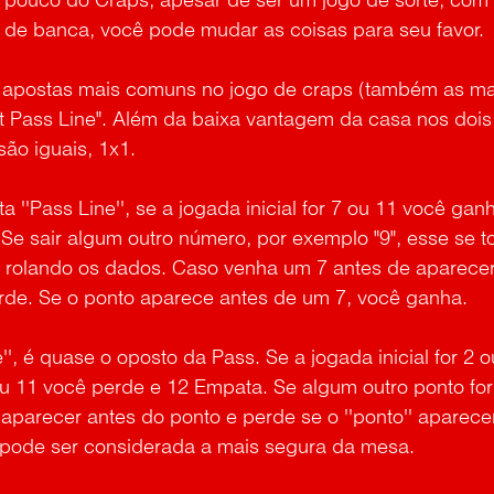
 pouco do Craps, apesar de ser um jogo de sorte, com
 de banca, você pode mudar as coisas para seu favor.
e apostas mais comuns no jogo de craps (também as mai
't Pass Line". Além da baixa vantagem da casa nos dois 
ão iguais, 1x1.
 ''Pass Line'', se a jogada inicial for 7 ou 11 você ganh
Se sair algum outro número, por exemplo "9", esse se to
a rolando os dados. Caso venha um 7 antes de aparecer
de. Se o ponto aparece antes de um 7, você ganha.
'', é quase o oposto da Pass. Se a jogada inicial for 2 o
u 11 você perde e 12 Empata. Se algum outro ponto for
parecer antes do ponto e perde se o ''ponto'' aparecer
 pode ser considerada a mais segura da mesa.