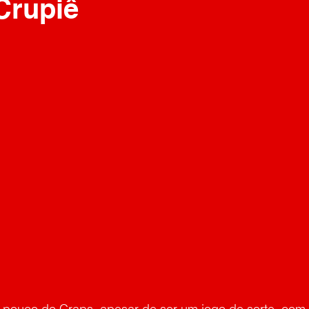
Crupiê