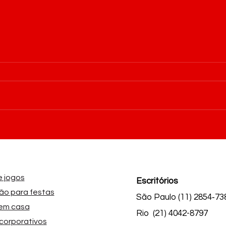
Torneio de Truco COPAG
Dica
estr
Blac
 jogos
Escritórios
o para festas
São Paulo ‪(11) 2854‑738
 em casa
Rio (21) 4042-8797
corporativos