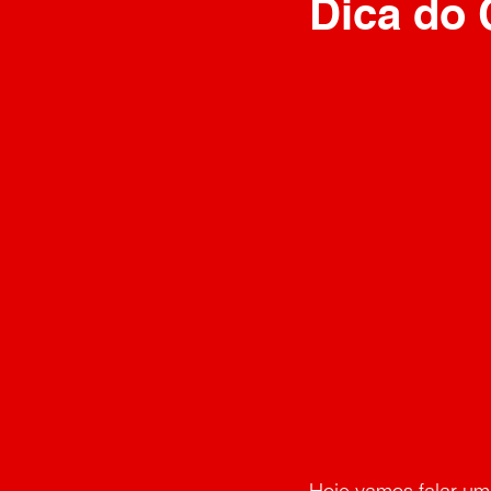
Dica do 