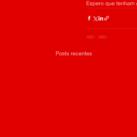
Espero que tenham g
Posts recentes