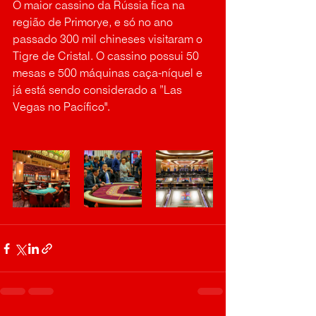
O maior cassino da Rússia fica na 
região de Primorye, e só no ano 
passado 300 mil chineses visitaram o 
Tigre de Cristal. O cassino possui 50 
mesas e 500 máquinas caça-níquel e 
já está sendo considerado a ”Las 
Vegas no Pacífico". 