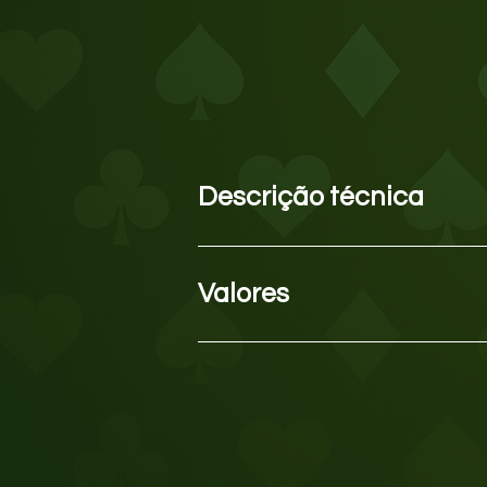
Descrição técnica
Totem de cartas em madeira e
peça possui luz de LED RGB 
Valores
70kg. Indispensável ponto d
Valor: R$ 1.080 por peça + fr
são calculados e incluídos de