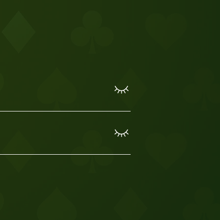
 e acabamento em vinil. Esta
rgia e pesa aproximadamente
nalização. Valores de frete