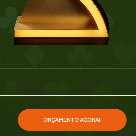
 plástico "ps" revestido com pintura automotiva
em seu contorno. Esta peça utiliza 110V de ene
e energia com no máximo 1metro de distância.
ete * Valores para capital de São Paulo, sem perso
 acordo com a região (bairro, cidade, estado).
ORÇAMENTO AGORA!