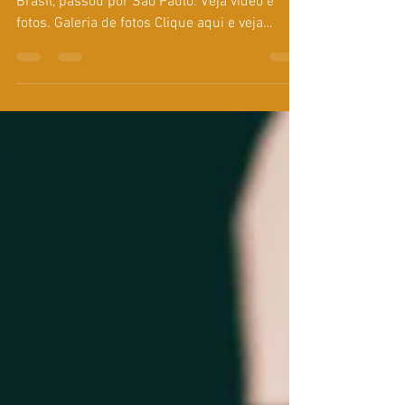
19 de fev. de 2020
1 min de leitura
Torneio de Truco COPAG
O torneio com vagas mais disputadas do
Brasil, passou por São Paulo. Veja vídeo e
fotos. Galeria de fotos Clique aqui e veja
TODAS as fotos