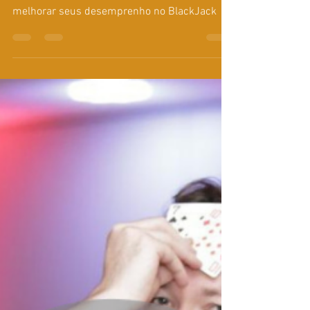
19 de fev. de 2020
2 min de leitura
Dica do Crupiê: Aprenda
2 estratégias para vencer
no BlackJack
Aprenda duas estratégias matadoras para
melhorar seus desemprenho no BlackJack